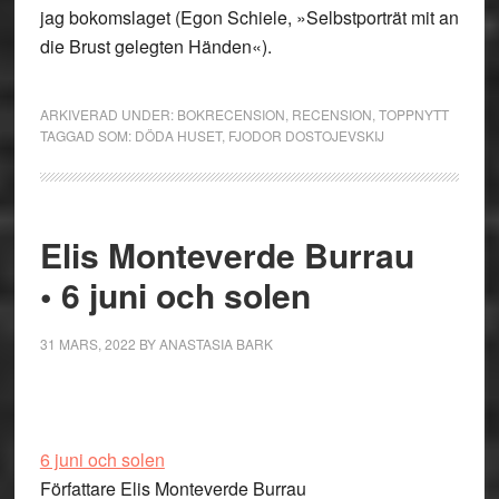
jag bokomslaget (Egon Schiele, »Selbstporträt mit an
die Brust gelegten Händen«).
ARKIVERAD UNDER:
BOKRECENSION
,
RECENSION
,
TOPPNYTT
TAGGAD SOM:
DÖDA HUSET
,
FJODOR DOSTOJEVSKIJ
Elis Monteverde Burrau
• 6 juni och solen
31 MARS, 2022
BY
ANASTASIA BARK
6 juni och solen
Författare Elis Monteverde Burrau