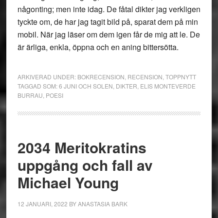
någonting; men inte idag. De fåtal dikter jag verkligen
tyckte om, de har jag tagit bild på, sparat dem på min
mobil. När jag läser om dem igen får de mig att le. De
är ärliga, enkla, öppna och en aning bittersötta.
ARKIVERAD UNDER:
BOKRECENSION
,
RECENSION
,
TOPPNYTT
TAGGAD SOM:
6 JUNI OCH SOLEN
,
DIKTER
,
ELIS MONTEVERDE
BURRAU
,
POESI
2034 Meritokratins
uppgång och fall av
Michael Young
12 JANUARI, 2022
BY
ANASTASIA BARK