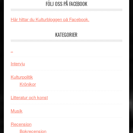
FÖLJ OSS PÅ FACEBOOK
rolig
valet
och
synas
spännande
i
Här hittar du Kulturbloggen på Facebook.
med
tv4
en
med
KATEGORIER
Jackie
Vem
Chan
kan
..
i
styra
storform
Mauri?
Intervju
Kulturpolitik
Krönikor
Litteratur och konst
Musik
Recension
Bokrecension