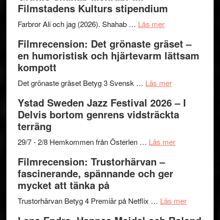
Filmstadens Kulturs stipendium
I
West
Want
presenterar
om
Farbror Ali och jag (2026). Shahab …
Läs mer
to
19
Grattis
Filmrecension: Det grönaste gräset –
Believe
nya
Shahab
en humoristisk och hjärtevarm lättsam
–
titlar
Mehrabi
kompott
Vrach
i
till
Frankenshtey
årets
Filmstadens
om
Det grönaste gräset Betyg 3 Svensk …
Läs mer
–
filmprogram
Kulturs
Filmrecension:
Ystad Sweden Jazz Festival 2026 – I
med
stipendium
Det
Delvis bortom genrens vidsträckta
Fox
grönaste
terräng
Mulder
gräset
och
–
om
29/7 - 2/8 Hemkommen från Österlen …
Läs mer
Dana
en
Ystad
Filmrecension: Trustorhärvan –
Scully
humoristisk
Sweden
fascinerande, spännande och ger
och
Jazz
mycket att tänka på
hjärtevarm
Festival
lättsam
2026
om
Trustorhärvan Betyg 4 Premiär på Netflix …
Läs mer
kompott
–
Filmrecens