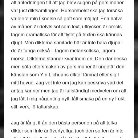
att anledningen till att jag blev sugen på persimoner
var just diktsamlingen. Hursomhelst ska jag försöka
validera min liknelse så gott som möjligt. Ena halva
av månen är delvis söt som text, uttrycken är precis
lagom dramatiska för att flytet på texten ska kännas
djupt. Men dikterna samlade här är inte bara djupa:
de är tunga också – lagom melankoliska, lagom
mörka. Dikterna stannar kvar inom en. Den där beska
men söta eftersmaken av persimoner är ungefär den
känslan som Yin Lichuans dikter lämnat efter sig i
mitt huvud. Jag vet inte om jag kan beskriva vad det
är jag känner men jag är fullständigt medveten om att
jag fått i mig någonting nytt, fått smaka på en ny frukt,
stil, verk, författarskap.
Jag är långt ifrån den bästa personen på att tolka
dikter som inte är övertydliga (och den sorten är inte