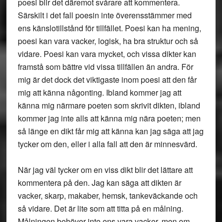
poesi blir det däremot svårare att kommentera.
Särskilt i det fall poesin inte överensstämmer med
ens känslotillstånd för tillfället. Poesi kan ha mening,
poesi kan vara vacker, logisk, ha bra struktur och så
vidare. Poesi kan vara mycket, och vissa dikter kan
framstå som bättre vid vissa tillfällen än andra. För
mig är det dock det viktigaste inom poesi att den får
mig att känna någonting. Ibland kommer jag att
känna mig närmare poeten som skrivit dikten, ibland
kommer jag inte alls att känna mig nära poeten; men
så länge en dikt får mig att känna kan jag säga att jag
tycker om den, eller i alla fall att den är minnesvärd.
När jag väl tycker om en viss dikt blir det lättare att
kommentera på den. Jag kan säga att dikten är
vacker, skarp, makaber, hemsk, tankeväckande och
så vidare. Det är lite som att titta på en målning.
Målningen behöver inte ens vara vacker, men om