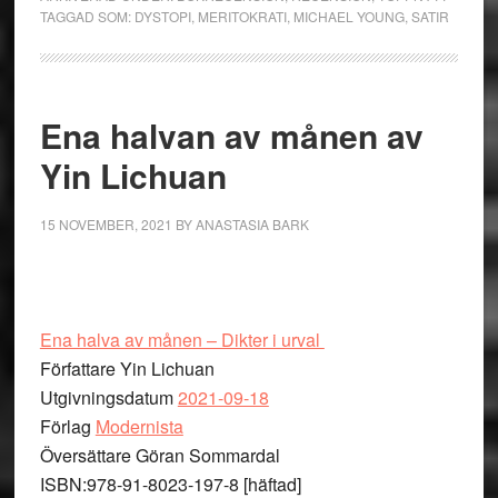
TAGGAD SOM:
DYSTOPI
,
MERITOKRATI
,
MICHAEL YOUNG
,
SATIR
Ena halvan av månen av
Yin Lichuan
15 NOVEMBER, 2021
BY
ANASTASIA BARK
Ena halva av månen – Dikter i urval
Författare Yin Lichuan
Utgivningsdatum
2021-09-18
Förlag
Modernista
Översättare Göran Sommardal
ISBN:978-91-8023-197-8 [häftad]