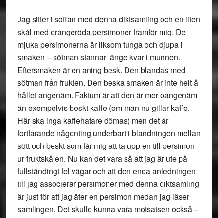
Jag sitter i soffan med denna diktsamling och en liten
skål med orangeröda persimoner framför mig. De
mjuka persimonerna är liksom tunga och djupa i
smaken – sötman stannar länge kvar i munnen.
Eftersmaken är en aning besk. Den blandas med
sötman från frukten. Den beska smaken är inte helt å
hållet angenäm. Faktum är att den är mer oangenäm
än exempelvis beskt kaffe (om man nu gillar kaffe.
Här ska inga kaffehatare dömas) men det är
fortfarande någonting underbart i blandningen mellan
sött och beskt som får mig att ta upp en till persimon
ur fruktskålen. Nu kan det vara så att jag är ute på
fullständingt fel vägar och att den enda anledningen
till jag associerar persimoner med denna diktsamling
är just för att jag äter en persimon medan jag läser
samlingen. Det skulle kunna vara motsatsen också –