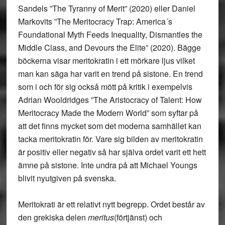
Sandels ”The Tyranny of Merit” (2020) eller Daniel
Markovits ”The Meritocracy Trap: America´s
Foundational Myth Feeds Inequality, Dismantles the
Middle Class, and Devours the Elite” (2020). Bägge
böckerna visar meritokratin i ett mörkare ljus vilket
man kan säga har varit en trend på sistone. En trend
som i och för sig också mött på kritik i exempelvis
Adrian Wooldridges ”The Aristocracy of Talent: How
Meritocracy Made the Modern World” som syftar på
att det finns mycket som det moderna samhället kan
tacka meritokratin för. Vare sig bilden av meritokratin
är positiv eller negativ så har själva ordet varit ett hett
ämne på sistone. Inte undra på att Michael Youngs
blivit nyutgiven på svenska.
Meritokrati är ett relativt nytt begrepp. Ordet består av
den grekiska delen
meritus
(förtjänst) och