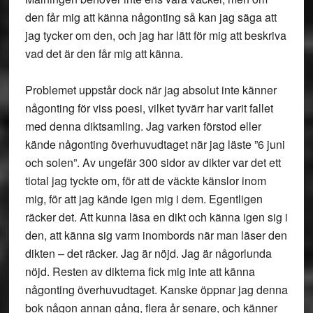
den får mig att känna någonting så kan jag säga att
jag tycker om den, och jag har lätt för mig att beskriva
vad det är den får mig att känna.
Problemet uppstår dock när jag absolut inte känner
någonting för viss poesi, vilket tyvärr har varit fallet
med denna diktsamling. Jag varken förstod eller
kände någonting överhuvudtaget när jag läste ”6 juni
och solen”. Av ungefär 300 sidor av dikter var det ett
tiotal jag tyckte om, för att de väckte känslor inom
mig, för att jag kände igen mig i dem. Egentligen
räcker det. Att kunna läsa en dikt och känna igen sig i
den, att känna sig varm inombords när man läser den
dikten – det räcker. Jag är nöjd. Jag är någorlunda
nöjd. Resten av dikterna fick mig inte att känna
någonting överhuvudtaget. Kanske öppnar jag denna
bok någon annan gång, flera år senare, och känner