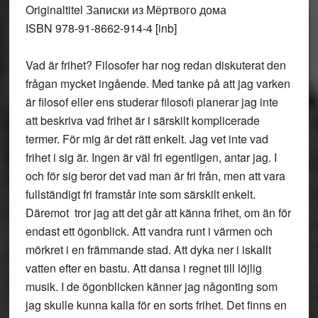
Originaltitel Записки из Мёртвого дома
ISBN 978-91-8662-914-4 [inb]
Vad är frihet? Filosofer har nog redan diskuterat den
frågan mycket ingående. Med tanke på att jag varken
är filosof eller ens studerar filosofi planerar jag inte
att beskriva vad frihet är i särskilt komplicerade
termer. För mig är det rätt enkelt. Jag vet inte vad
frihet i sig är. Ingen är väl fri egentligen, antar jag. I
och för sig beror det vad man är fri från, men att vara
fullständigt fri framstår inte som särskilt enkelt.
Däremot tror jag att det går att känna frihet, om än för
endast ett ögonblick. Att vandra runt i värmen och
mörkret i en främmande stad. Att dyka ner i iskallt
vatten efter en bastu. Att dansa i regnet till löjlig
musik. I de ögonblicken känner jag någonting som
jag skulle kunna kalla för en sorts frihet. Det finns en