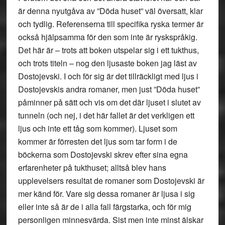
är denna nyutgåva av ”Döda huset” väl översatt, klar
och tydlig. Referenserna till specifika ryska termer är
också hjälpsamma för den som inte är ryskspråkig.
Det här är – trots att boken utspelar sig i ett tukthus,
och trots titeln – nog den ljusaste boken jag läst av
Dostojevski. I och för sig är det tillräckligt med ljus i
Dostojevskis andra romaner, men just ”Döda huset”
påminner på sätt och vis om det där ljuset i slutet av
tunneln (och nej, i det här fallet är det verkligen ett
ljus och inte ett tåg som kommer). Ljuset som
kommer är förresten det ljus som tar form i de
böckerna som Dostojevski skrev efter sina egna
erfarenheter på tukthuset; alltså blev hans
upplevelsers resultat de romaner som Dostojevski är
mer känd för. Vare sig dessa romaner är ljusa i sig
eller inte så är de i alla fall färgstarka, och för mig
personligen minnesvärda. Sist men inte minst älskar