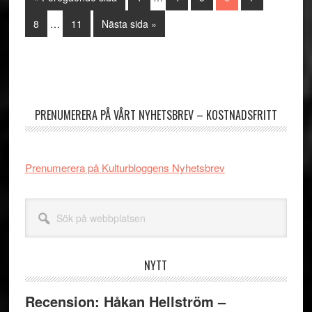
sidor
to
Interimistiska
utelämnas
Sida
Sida
Go
8
…
11
Nästa sida »
sidor
to
utelämnas
Primärt
sidofält
PRENUMERERA PÅ VÅRT NYHETSBREV – KOSTNADSFRITT
Prenumerera på Kulturbloggens Nyhetsbrev
Sök
på
webbplatsen
NYTT
Recension: Håkan Hellström –