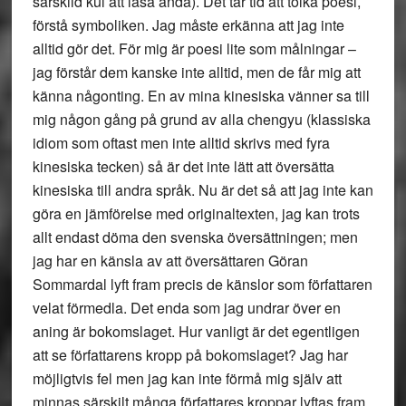
särskild kul att läsa ändå). Det tar tid att tolka poesi,
förstå symboliken. Jag måste erkänna att jag inte
alltid gör det. För mig är poesi lite som målningar –
jag förstår dem kanske inte alltid, men de får mig att
känna någonting. En av mina kinesiska vänner sa till
mig någon gång på grund av alla chengyu (klassiska
idiom som oftast men inte alltid skrivs med fyra
kinesiska tecken) så är det inte lätt att översätta
kinesiska till andra språk. Nu är det så att jag inte kan
göra en jämförelse med originaltexten, jag kan trots
allt endast döma den svenska översättningen; men
jag har en känsla av att översättaren Göran
Sommardal lyft fram precis de känslor som författaren
velat förmedla. Det enda som jag undrar över en
aning är bokomslaget. Hur vanligt är det egentligen
att se författarens kropp på bokomslaget? Jag har
möjligtvis fel men jag kan inte förmå mig själv att
minnas särskilt många författares kroppar lyftas fram