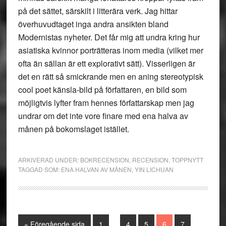
på det sättet, särskilt i litterära verk. Jag hittar
överhuvudtaget inga andra ansikten bland
Modernistas nyheter. Det får mig att undra kring hur
asiatiska kvinnor porträtteras inom media (vilket mer
ofta än sällan är ett explorativt sätt). Visserligen är
det en rätt så smickrande men en aning stereotypisk
cool poet känsla-bild på författaren, en bild som
möjligtvis lyfter fram hennes författarskap men jag
undrar om det inte vore finare med ena halva av
månen på bokomslaget istället.
ARKIVERAD UNDER:
BOKRECENSION
,
RECENSION
,
TOPPNYTT
TAGGAD SOM:
ENA HALVAN AV MÅNEN
,
YIN LICHUAN
Interimistiska
Go
Sida
Sida
Sida
Sida
Sida
«
Föregående sida
1
…
4
5
6
7