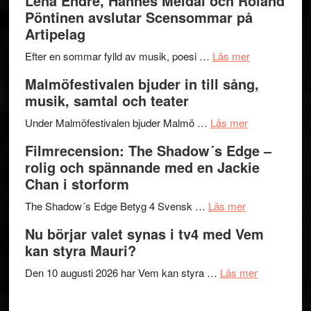
Lena Endre, Hannes Meidal och Roland
I
Trustorhä
Pöntinen avslutar Scensommar på
Delvis
–
Artipelag
bortom
fascineran
genrens
om
spännand
Efter en sommar fylld av musik, poesi …
Läs mer
vidsträckta
Lena
och
Malmöfestivalen bjuder in till sång,
terräng
Endre,
ger
musik, samtal och teater
Hannes
mycket
om
Meidal
att
Under Malmöfestivalen bjuder Malmö …
Läs mer
Malmöfestiva
och
tänka
Filmrecension: The Shadow´s Edge –
bjuder
Roland
på
rolig och spännande med en Jackie
in
Pöntinen
Chan i storform
till
avslutar
om
sång,
Scensommar
The Shadow´s Edge Betyg 4 Svensk …
Läs mer
Filmrecension
musik,
på
Nu börjar valet synas i tv4 med Vem
The
samtal
Artipelag
kan styra Mauri?
Shadow
och
´s
teater
om
Den 10 augusti 2026 har Vem kan styra …
Läs mer
Edge
Nu
–
börjar