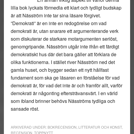
lilla bok lyckats förmedla ett klart och tydligt budskap
är att Näsström inte tar sina läsare förgivet.
”Demokrati” är en inte en redogörelse om vad
demokrati är, utan snarare ett argumenterande verk
som diskuterar de starkare motargumenten seriöst,
genomgripande. Näsström utgår inte ifrån ett färdigt
demokratiskt hus där det bara gäller att förklara de
olika funktionerna. I stället river Näsström ned det
gamla huset, och bygger sedan ett nytt hållfast
fundament som ska ge läsaren en förståelse för vad
demokrati är, för vad det inte är och framför allt, varför
demokrati är någonting eftersträvansvärt. I en värld
som ibland brinner behövs Näsströms tydliga och
sansade röst.
ARKIVERAD UNDER:
BOKRECENSION
,
LITTERATUR OCH KONST
,
RECENSION
,
TOPPNYTT