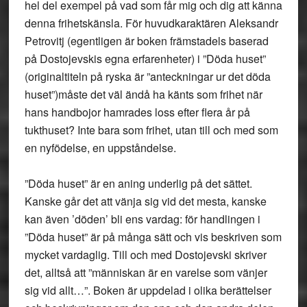
hel del exempel på vad som får mig och dig att känna
denna frihetskänsla. För huvudkaraktären Aleksandr
Petrovitj (egentligen är boken främstadels baserad
på Dostojevskis egna erfarenheter) i ”Döda huset”
(originaltiteln på ryska är ”anteckningar ur det döda
huset”)måste det väl ändå ha känts som frihet när
hans handbojor hamrades loss efter flera år på
tukthuset? Inte bara som frihet, utan till och med som
en nyfödelse, en uppståndelse.
”Döda huset” är en aning underlig på det sättet.
Kanske går det att vänja sig vid det mesta, kanske
kan även ’döden’ bli ens vardag: för handlingen i
”Döda huset” är på många sätt och vis beskriven som
mycket vardaglig. Till och med Dostojevski skriver
det, alltså att ”människan är en varelse som vänjer
sig vid allt…”. Boken är uppdelad i olika berättelser