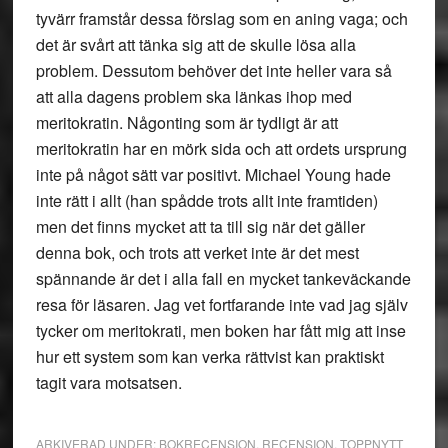
tyvärr framstår dessa förslag som en aning vaga; och
det är svårt att tänka sig att de skulle lösa alla
problem. Dessutom behöver det inte heller vara så
att alla dagens problem ska länkas ihop med
meritokratin. Någonting som är tydligt är att
meritokratin har en mörk sida och att ordets ursprung
inte på något sätt var positivt. Michael Young hade
inte rätt i allt (han spådde trots allt inte framtiden)
men det finns mycket att ta till sig när det gäller
denna bok, och trots att verket inte är det mest
spännande är det i alla fall en mycket tankeväckande
resa för läsaren. Jag vet fortfarande inte vad jag själv
tycker om meritokrati, men boken har fått mig att inse
hur ett system som kan verka rättvist kan praktiskt
tagit vara motsatsen.
ARKIVERAD UNDER:
BOKRECENSION
,
RECENSION
,
TOPPNYTT