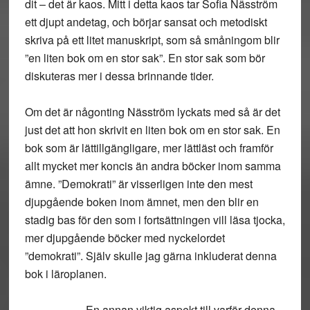
dit – det är kaos. Mitt i detta kaos tar Sofia Näsström
ett djupt andetag, och börjar sansat och metodiskt
skriva på ett litet manuskript, som så småningom blir
”en liten bok om en stor sak”. En stor sak som bör
diskuteras mer i dessa brinnande tider.
Om det är någonting Näsström lyckats med så är det
just det att hon skrivit en liten bok om en stor sak. En
bok som är lättillgängligare, mer lättläst och framför
allt mycket mer koncis än andra böcker inom samma
ämne. ”Demokrati” är visserligen inte den mest
djupgående boken inom ämnet, men den blir en
stadig bas för den som i fortsättningen vill läsa tjocka,
mer djupgående böcker med nyckelordet
”demokrati”. Själv skulle jag gärna inkluderat denna
bok i läroplanen.
En annan viktig aspekt till varför denna