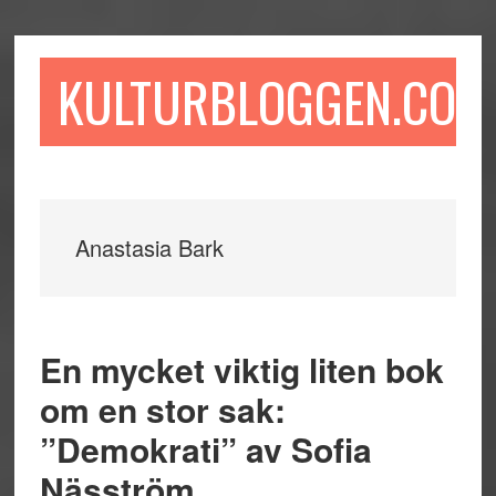
Hoppa
Hoppa
Hoppa
till
till
till
huvudinnehåll
det
sidfot
KULTURBLOGGEN.COM
primära
sidofältet
Anastasia Bark
En mycket viktig liten bok
om en stor sak:
”Demokrati” av Sofia
Näsström