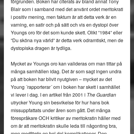
förgrunden. Boken har citerats av bland annat Tony
Blair som i samband med det använt ordet meritokrati
i positiv mening, men faktum är att detta verk är en
varning, en satir och på sätt och vis en dystopi över
Youngs oro för det som kunde skett. Olikt ”1984” eller
”Du sköna nya värld” är detta verk odramtiskt, men de
dystopiska dragen är tydliga.
Mycket av Youngs oro kan valideras om man tittar på
många samhällen idag. Det är som sagt ingen undra
på att boken har blivit nyutgiven – mycket av det
Young ´rapporterar´ om i boken har skett i samhället
vi lever i dag. I en artikel från 2001 i
The Guardian
utrycker Young sin besvikelse för hur hans bok
missuppfattats under åren som gått. Det många
förespråkare OCH kritiker av meritokratin håller med
om är att meritokratin skulle leda till någonting bra,
men medförde en hel del komplikationer. Den