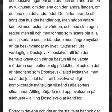
och beskrivningar om den ena och den andra delen
av tukthuset, om den ena och den andra fången, om
det ena och det andra ödet. Det är fortfarande ett
sorts dött hus det handlar om, utan någon vidare
kontakt med resten av världen, och med sina egna
regler; men till och med för mig som läsare blir alla
dessa kortare snuttar blandade med längre mycket
ärliga beskrivningar av livet i tukthuset just
vardagliga. Dostojevski beskriver allt från den
hemskt kvava och trånga bastun till de värsta
mördarna som befinner sig på tukthuset och om det
är någonting som Dostojevski alltid lyckas väl med
så är det just det här – att beskriva väldigt
komplicerade mänskliga tillstånd i alla sorters
situationer. Allting började med upplevelserna på
tukthuset – allting Dostojevski är känd för.
Förutom det ena och det andra stavfelet här och där