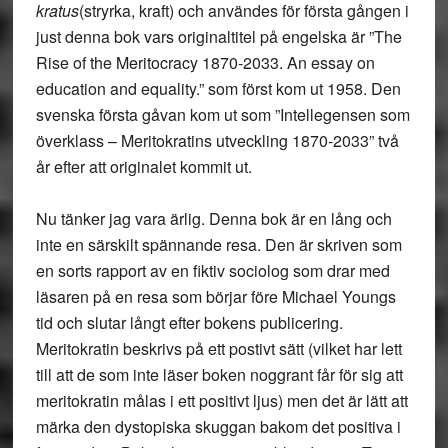
kratus
(stryrka, kraft) och användes för första gången i
just denna bok vars originaltitel på engelska är ”The
Rise of the Meritocracy 1870-2033. An essay on
education and equality.” som först kom ut 1958. Den
svenska första gåvan kom ut som ”Intellegensen som
överklass – Meritokratins utveckling 1870-2033” två
år efter att originalet kommit ut.
Nu tänker jag vara ärlig. Denna bok är en lång och
inte en särskilt spännande resa. Den är skriven som
en sorts rapport av en fiktiv sociolog som drar med
läsaren på en resa som börjar före Michael Youngs
tid och slutar långt efter bokens publicering.
Meritokratin beskrivs på ett postivt sätt (vilket har lett
till att de som inte läser boken noggrant får för sig att
meritokratin målas i ett positivt ljus) men det är lätt att
märka den dystopiska skuggan bakom det positiva i