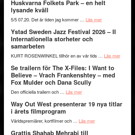
Huskvarna Folkets Park – en helt
lysande kväll
om
5/5 07.20. Det är tiden jag kommer …
Läs mer
Recension:
Ystad Sweden Jazz Festival 2026 – II
Håkan
Internationella storheter och
Hellström
samarbeten
–
Huskvarna
om
KURT ROSENWINKEL tillhör en av vår tids …
Läs mer
Folkets
Ystad
Se trailern för The X-Files: I Want to
Park
Swede
Believe – Vrach Frankenshtey – med
–
Jazz
Fox Mulder och Dana Scully
en
Festiva
om
helt
2026
Den officiella trailern och …
Läs mer
Se
lysande
–
Way Out West presenterar 19 nya titlar
trailern
kväll
II
i årets filmprogram
för
Internat
The
om
storhet
Världspremiärer, kortfilmer och …
Läs mer
X-
Way
och
Grattis Shahab Mehrabi till
Files:
Out
samarb